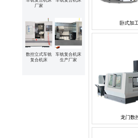
车铣复合机床
车铣复合机床
厂家
卧式加工
数控立式车铣
车铣复合机床
查
复合机床
生产厂家
龙门数