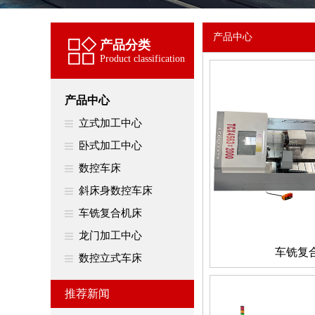
产品中心
产品分类
Product classification
产品中心
立式加工中心
卧式加工中心
数控车床
斜床身数控车床
车铣复合机床
龙门加工中心
车铣复
数控立式车床
推荐新闻