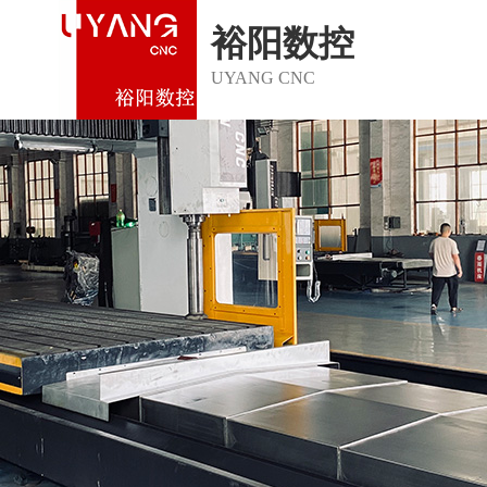
裕阳数控
UYANG CNC