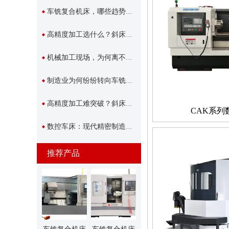
查
车铣复合机床，哪些趋势将主导新格局？
高精度加工选什么？斜床身数控车床详解
机械加工现场，为何离不开数控车床？
制造业为何纷纷转向车铣复合机床？
高精度加工难突破？斜床身数控车床了解一下
CAK系列
数控车床：现代精密制造，谁在悄悄推动？
推荐产品
查