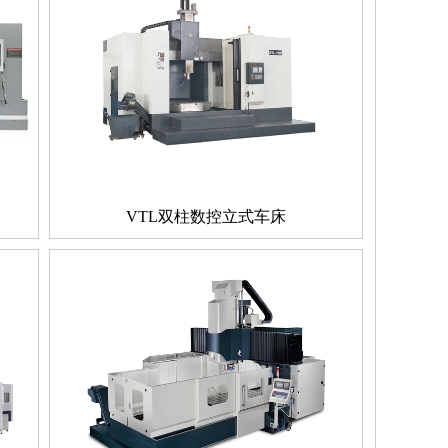
查看详情
VTL双柱数控立式车床
查看详情