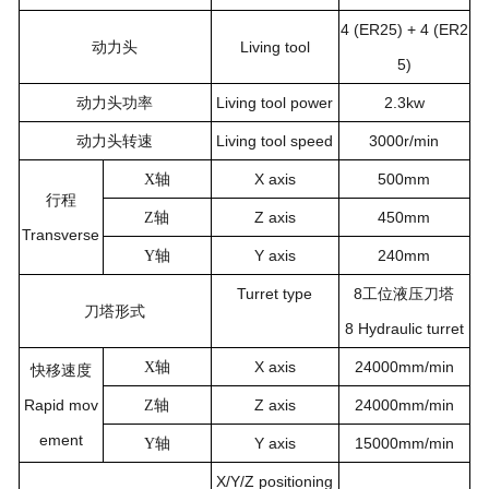
4 (ER25) + 4 (ER2
Living tool
动力头
5)
Living tool power
2.3kw
动力头功率
Living tool speed
3000r/min
动力头转速
X axis
500mm
X
轴
行程
Z axis
450mm
Z
轴
Transverse
Y axis
240mm
Y
轴
Turret type
8
工位液压刀塔
刀塔形式
8 Hydraulic turret
X axis
24000mm/min
X
轴
快移速度
Rapid mov
Z axis
24000mm/min
Z
轴
ement
Y axis
15000mm/min
Y
轴
X/Y/Z positioning