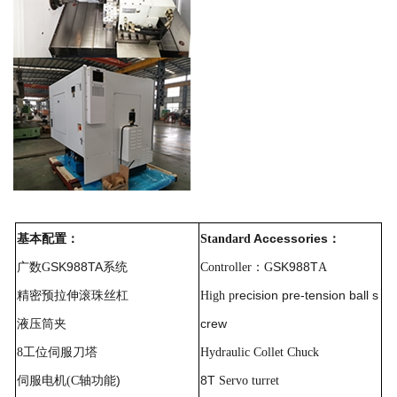
Accessories
基本配置：
Standard
：
SK988TA
SK988T
广数
G
系统
Controller
：
G
A
recision pre-tension ball s
精密预拉伸滚珠丝杠
High
p
crew
液压筒夹
8
工位伺服刀塔
Hydraulic
Collet
Chuck
)
8T
伺服电机
(C
轴功能
Servo
turret