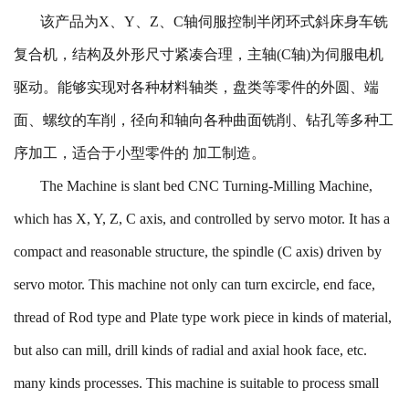
该产品为
X
、
Y
、
Z
、
C
轴伺服控制半闭环式斜床身车铣
复合机，结构及外形尺寸紧凑合理，主轴
(C
轴
)
为伺服电机
驱动。能够实现对各种材料轴类，盘类等零件的外圆、端
面、螺纹的车削，径向和轴向各种曲面铣削、钻孔等多种工
序加工，适合于小型零件的 加工制造。
The Machine is slant bed
CNC
Turning-Milling Machine,
which has X, Y, Z,
C
axis,
and controlled
by servo motor.
I
t has a
compact and reasonable structure, the spindle (C axis) driven by
servo motor.
T
his machine not only can turn excircle, end face,
thread of Rod type and Plate type work piece in kinds of material,
but also can mill, drill kinds of radial and axial hook face, etc.
many kinds processes. This machine is suitable to process small