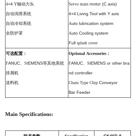
+4
motor (C axis)
4
Y
轴动力头
Servo
main
4+4 Living Tool with Y axis
自动润滑系统
uto lubrication system
自动冷却系统
A
uto Cooling system
全防护罩
A
Full
splash
cover
可选配置：
Optional
Accessories
：
ANUC
IEMENS
ANUC
IEMENS or other bra
F
、
S
等其他系统
F
、
S
nd controller
排屑机
Conveyor
送料机
Chain
Type
Chip
Bar Feeder
Main Specifications: