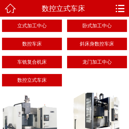


数控立式车床
网站首页

产品中心
立式加工中心
卧式加工中心
新闻资讯
数控车床
斜床身数控车床
售后反馈
车铣复合机床
龙门加工中心
联系我们
数控立式车床
关于我们