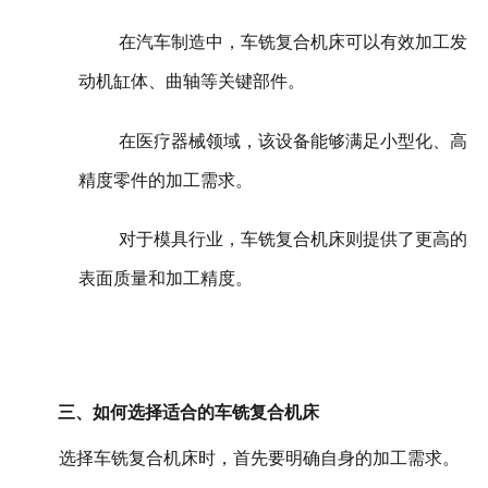
在汽车制造中，车铣复合机床可以有效加工发
动机缸体、曲轴等关键部件。
在医疗器械领域，该设备能够满足小型化、高
精度零件的加工需求。
对于模具行业，车铣复合机床则提供了更高的
表面质量和加工精度。
三、如何选择适合的车铣复合机床
选择车铣复合机床时，首先要明确自身的加工需求。