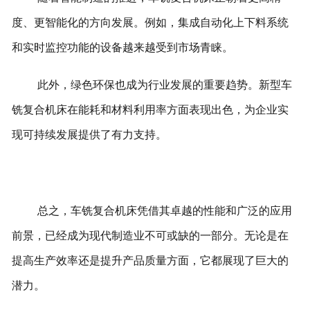
度、更智能化的方向发展。例如，集成自动化上下料系统
和实时监控功能的设备越来越受到市场青睐。
此外，绿色环保也成为行业发展的重要趋势。新型车
铣复合机床在能耗和材料利用率方面表现出色，为企业实
现可持续发展提供了有力支持。
总之，车铣复合机床凭借其卓越的性能和广泛的应用
前景，已经成为现代制造业不可或缺的一部分。无论是在
提高生产效率还是提升产品质量方面，它都展现了巨大的
潜力。